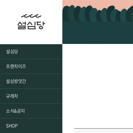
설심당
프랜차이즈
설심방앗간
규래차
소식&공지
SHOP