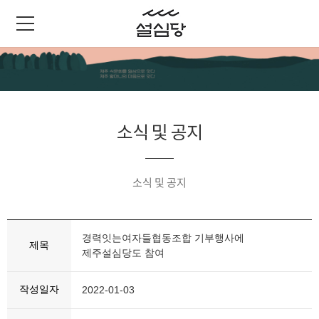
소식 및 공지
소식 및 공지
경력잇는여자들협동조합 기부행사에
제목
제주설심당도 참여
작성일자
2022-01-03