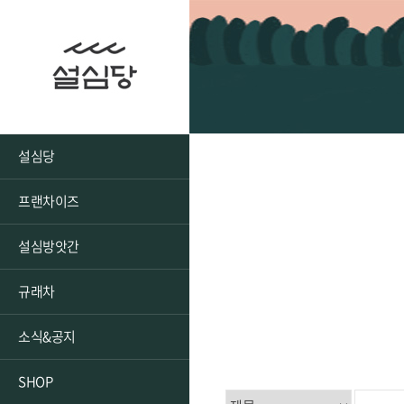
설심당
프랜차이즈
설심방앗간
규래차
소식&공지
SHOP