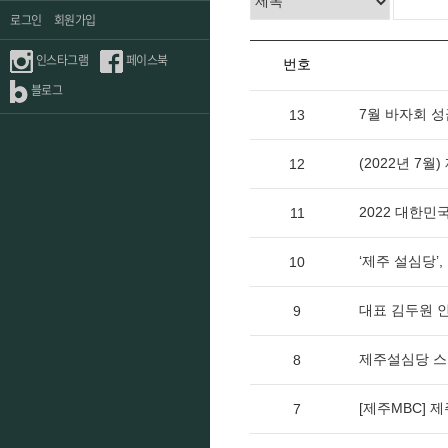
로그인
회원가입
인스타그램
페이스북
번호
블로그
7월 바자회 성
13
(2022년 7
12
2022 대한
11
‘제주 설심당’
10
대표 김두원 
9
제주설심당 스
8
[제주MBC]
7