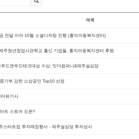
제목
금 전달 이어 10월 소셜디저팅 진행 (홍익아동복지센터)
월) 제주청년창업사관학교 출신 기업들, 홍익아동복지센터 후원
민국푸드앤푸드테크대상 수상, 잇더컴퍼니&제주설심당
, 중기부 강한 소상공인 Top10 선정
인터뷰기사
마트 스토어 오픈!!
 제주스타트업 투자매칭행사 - 제주설심당 투자성사